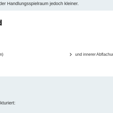
rd der Handlungsspielraum jedoch kleiner.
d
m)
und innerer Abflachu
turiert: