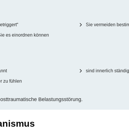
triggert“
Sie vermeiden bestim
r Sie es einordnen können
annt
sind innerlich ständ
r zu fühlen
 Posttraumatische Belastungsstörung.
hanismus