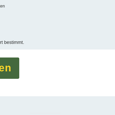
ten
rt bestimmt.
ren