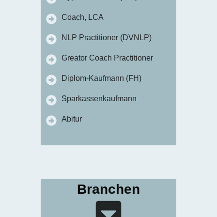
Coach, LCA
NLP Practitioner (DVNLP)
Greator Coach Practitioner
Diplom-Kaufmann (FH)
Sparkassenkaufmann
Abitur
Branchen